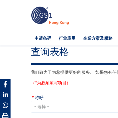
跳
转
到
主
要
内
Main
申请条码
行业应用
企業方案及服務
容
navigation
查询表格
我们致力于为您提供更好的服务。 如果您有任
（*为必须填写项目）
称呼