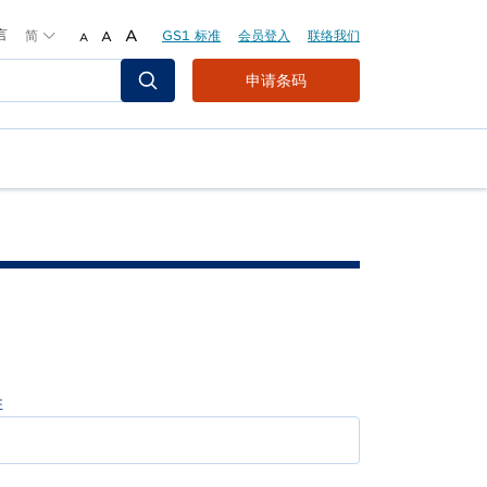
言
简
A
GS1 标准
会员登入
联络我们
A
A
Header
申请条码
Top
Second
Menu
姓