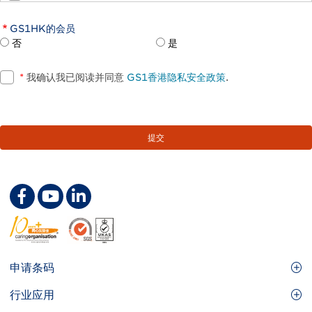
GS1HK的会员
否
是
*
我确认我已阅读并同意
GS1香港隐私安全政策
.
Footer
申请条码
Site
GS1条码
行业应用