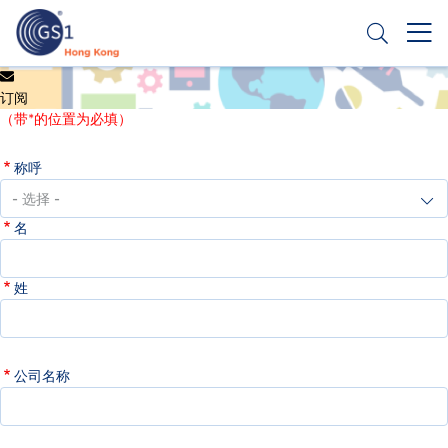
跳
转
到
主
Header
申请条码
要
订阅
Top
内
（带*的位置为必填）
容
Second
称呼
Menu
名
姓
公司名称