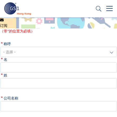
跳
转
到
主
Header
申请条码
要
订阅
Top
内
（带*的位置为必填）
容
Second
称呼
Menu
名
姓
公司名称