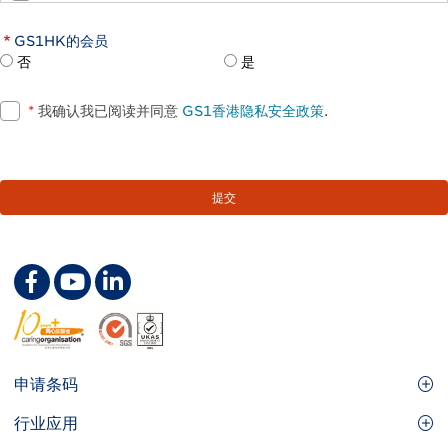
GS1HK的会员
否
是
*
我确认我已阅读并同意
GS1香港隐私安全政策
.
Footer
申请条码
Site
GS1条码
行业应用