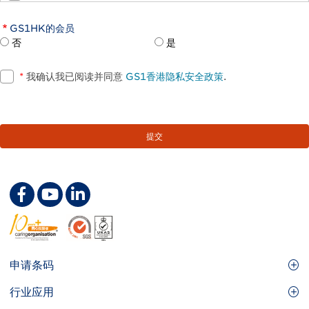
GS1HK的会员
否
是
*
我确认我已阅读并同意
GS1香港隐私安全政策
.
Footer
申请条码
Site
GS1条码
行业应用