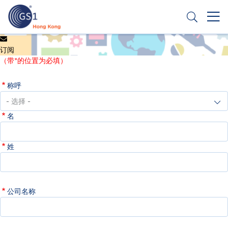
跳
转
到
主
Header
申请条码
要
订阅
Top
内
（带*的位置为必填）
容
Second
称呼
Menu
名
姓
公司名称