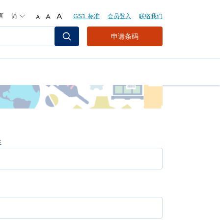
言
简
A
GS1 标准
会员登入
联络我们
A
A
Header
申请条码
Top
Second
Menu
姓