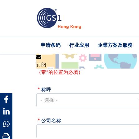
跳
转
到
主
要
内
Main
申请条码
行业应用
企業方案及服務
容
navigation
订阅
（带*的位置为必填）
称呼
公司名称