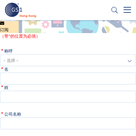
跳
转
到
主
Header
申请条码
要
订阅
Top
内
（带*的位置为必填）
容
Second
称呼
Menu
名
姓
公司名称