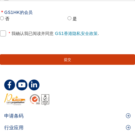
GS1HK的会员
否
是
*
我确认我已阅读并同意
GS1香港隐私安全政策
.
Footer
申请条码
Site
GS1条码
行业应用