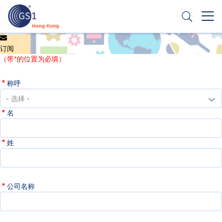
跳
转
到
主
Header
申请条码
要
订阅
Top
内
（带*的位置为必填）
容
Second
称呼
Menu
名
姓
公司名称