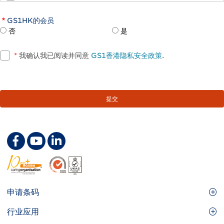
GS1HK的会员
否
是
*
我确认我已阅读并同意
GS1香港隐私安全政策
.
Footer
申请条码
Site
GS1条码
行业应用