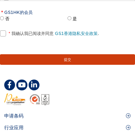
GS1HK的会员
否
是
*
我确认我已阅读并同意
GS1香港隐私安全政策
.
Footer
申请条码
Site
GS1条码
行业应用