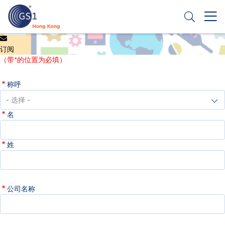
跳
转
到
主
Header
申请条码
要
订阅
Top
内
（带*的位置为必填）
容
Second
称呼
Menu
名
姓
公司名称