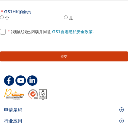
GS1HK的会员
否
是
*
我确认我已阅读并同意
GS1香港隐私安全政策
.
Footer
申请条码
Site
GS1条码
行业应用