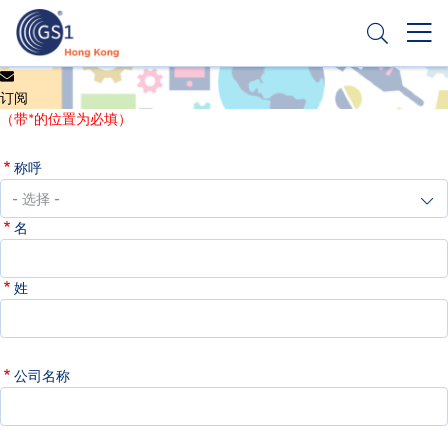
跳
转
到
主
Header
申请条码
要
订阅
Top
内
（带*的位置为必填）
容
Second
称呼
Menu
名
姓
公司名称