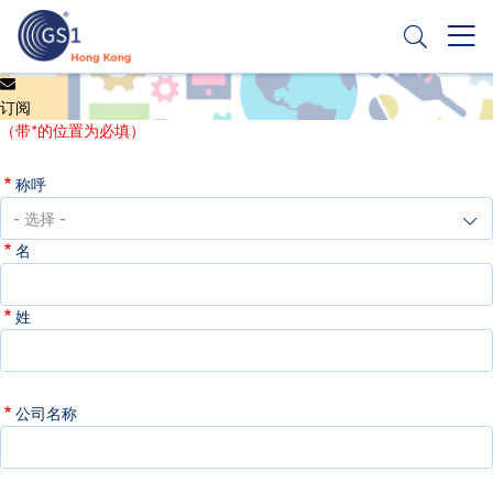
跳
转
到
主
Header
申请条码
要
订阅
Top
内
（带*的位置为必填）
容
Second
称呼
Menu
名
姓
公司名称