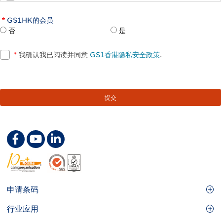
GS1HK的会员
否
是
*
我确认我已阅读并同意
GS1香港隐私安全政策
.
Footer
申请条码
Site
GS1条码
行业应用