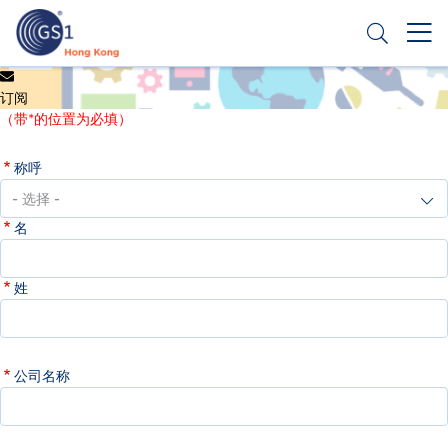
跳
转
到
主
Header
申请条码
要
订阅
Top
内
（带*的位置为必填）
容
Second
称呼
Menu
名
姓
公司名称