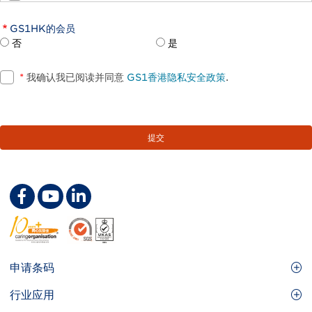
GS1HK的会员
否
是
*
我确认我已阅读并同意
GS1香港隐私安全政策
.
Footer
申请条码
Site
GS1条码
行业应用