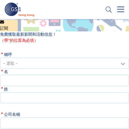
移
至
主
內
Header
申請條碼
容
訂閱
Top
免費獲取最新新聞和活動信息！
Second
（帶*的位置為必填）
Menu
稱呼
名
姓
公司名稱