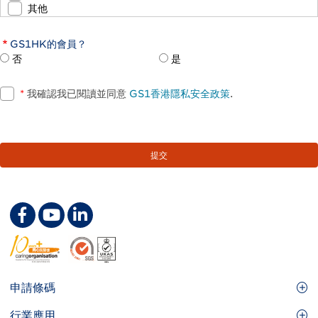
其他
GS1HK的會員？
否
是
*
我確認我已閱讀並同意
GS1香港隱私安全政策
.
Footer
申請條碼
Site
GS1條碼
行業應用