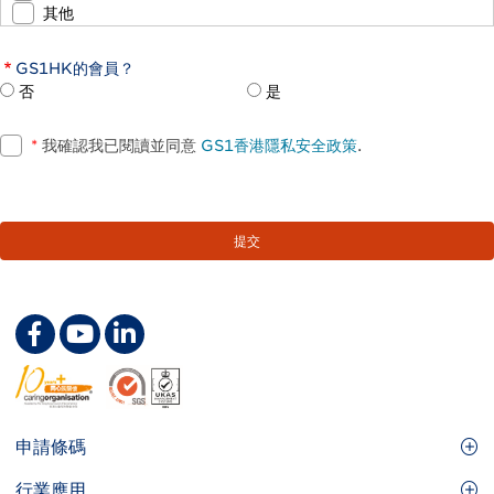
其他
GS1HK的會員？
否
是
*
我確認我已閱讀並同意
GS1香港隱私安全政策
.
Footer
申請條碼
Site
GS1條碼
行業應用