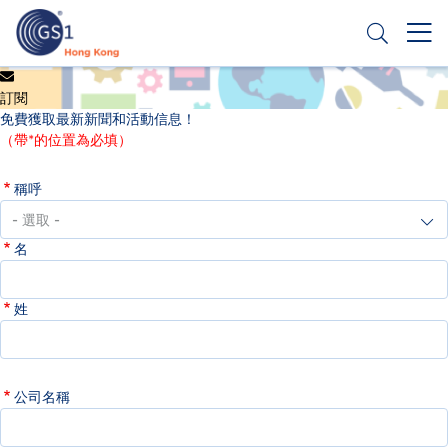
移
至
主
內
Header
申請條碼
容
訂閱
Top
免費獲取最新新聞和活動信息！
Second
（帶*的位置為必填）
Menu
稱呼
名
姓
公司名稱