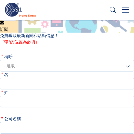
移
至
主
內
Header
申請條碼
容
訂閱
Top
免費獲取最新新聞和活動信息！
Second
（帶*的位置為必填）
Menu
稱呼
名
姓
公司名稱