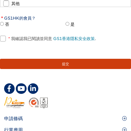
其他
GS1HK的會員？
否
是
*
我確認我已閱讀並同意
GS1香港隱私安全政策
.
Footer
申請條碼
Site
GS1條碼
行業應用