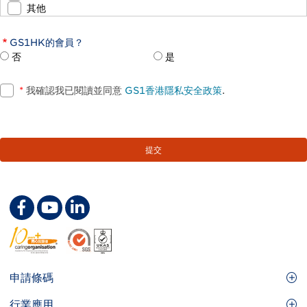
其他
GS1HK的會員？
否
是
*
我確認我已閱讀並同意
GS1香港隱私安全政策
.
Footer
申請條碼
Site
GS1條碼
行業應用