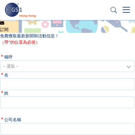
移
至
主
內
Header
申請條碼
容
訂閱
Top
免費獲取最新新聞和活動信息！
Second
（帶*的位置為必填）
Menu
稱呼
名
姓
公司名稱