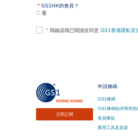
GS1HK的會員？
否
*
我確認我已閱讀並同意
GS1香港隱私安
Footer
申請條碼
Site
GS1條碼
Menu
GS1條碼如何幫助您
立即訂閱
會員權益
實用工具及資源