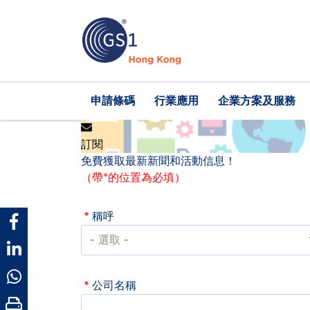
移
至
主
內
容
Main
申請條碼
行業應用
企業方案及服務
navigation
訂閱
免費獲取最新新聞和活動信息！
（帶*的位置為必填）
稱呼
公司名稱