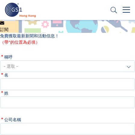
移
至
主
內
Header
申請條碼
容
訂閱
Top
免費獲取最新新聞和活動信息！
Second
（帶*的位置為必填）
Menu
稱呼
名
姓
公司名稱