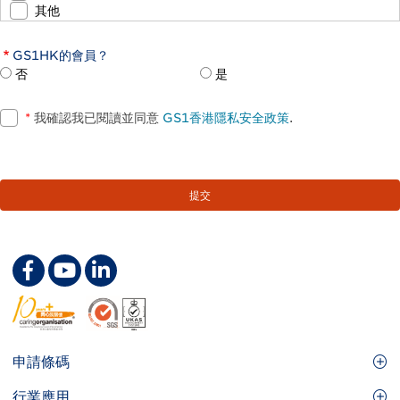
其他
GS1HK的會員？
否
是
*
我確認我已閱讀並同意
GS1香港隱私安全政策
.
Footer
申請條碼
Site
GS1條碼
行業應用