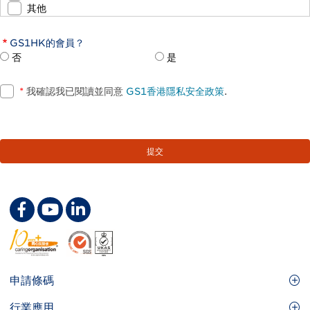
其他
GS1HK的會員？
否
是
*
我確認我已閱讀並同意
GS1香港隱私安全政策
.
Footer
申請條碼
Site
GS1條碼
行業應用