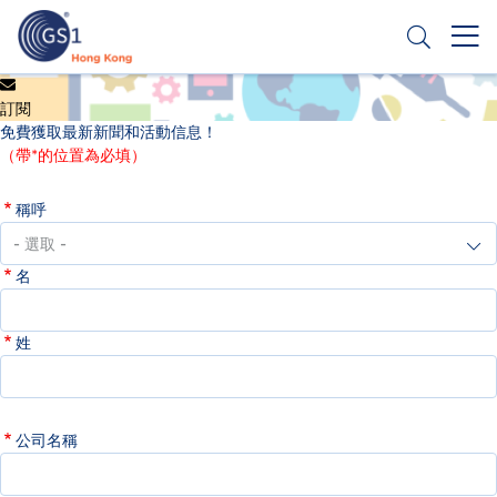
移
至
主
內
Header
申請條碼
容
訂閱
Top
免費獲取最新新聞和活動信息！
Second
（帶*的位置為必填）
Menu
稱呼
名
姓
公司名稱