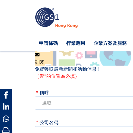
移
至
主
內
容
Main
申請條碼
行業應用
企業方案及服務
navigation
訂閱
免費獲取最新新聞和活動信息！
（帶*的位置為必填）
稱呼
公司名稱