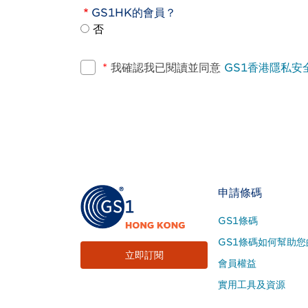
GS1HK的會員？
否
*
我確認我已閱讀並同意
GS1香港隱私安
Footer
申請條碼
Site
GS1條碼
Menu
GS1條碼如何幫助您
立即訂閱
會員權益
實用工具及資源