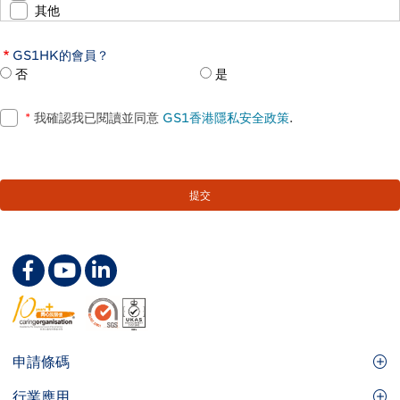
其他
GS1HK的會員？
否
是
*
我確認我已閱讀並同意
GS1香港隱私安全政策
.
Footer
申請條碼
Site
GS1條碼
行業應用