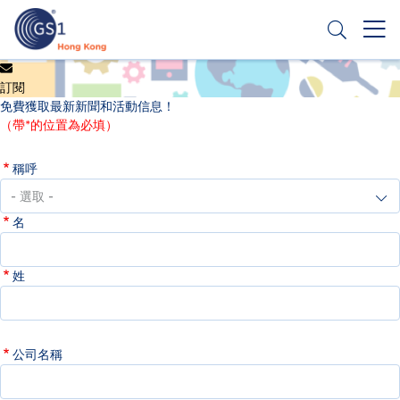
移
至
主
內
Header
申請條碼
容
訂閱
Top
免費獲取最新新聞和活動信息！
Second
（帶*的位置為必填）
Menu
稱呼
名
姓
公司名稱