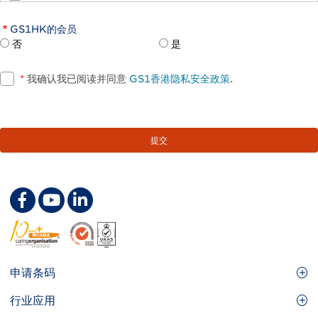
GS1HK的会员
否
是
*
我确认我已阅读并同意
GS1香港隐私安全政策
.
Footer
申请条码
Site
GS1条码
行业应用