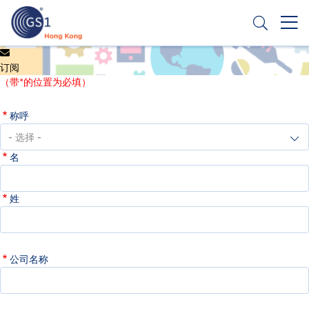
跳
转
到
主
Header
申请条码
要
订阅
Top
内
（带*的位置为必填）
容
Second
称呼
Menu
名
姓
公司名称