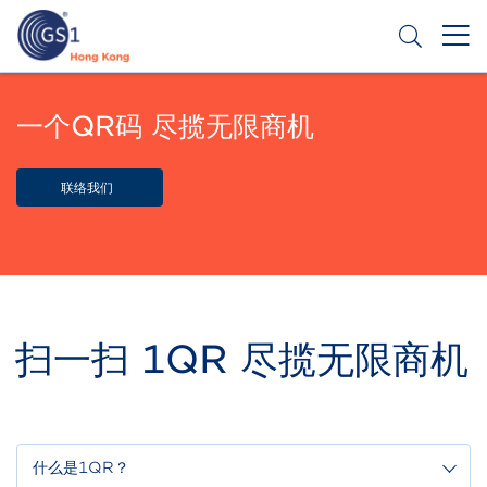
跳
转
到
主
Header
申请条码
要
Top
一个QR码 尽揽无限商机
内
容
Second
Menu
联络我们
扫一扫 1QR 尽揽无限商机
什么是1QR？