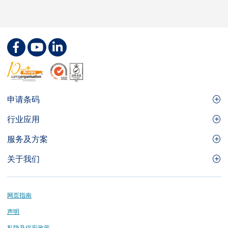
Footer
申请条码
Site
GS1条码
行业应用
Menu
GS1条码如何帮助您的业务
食品及餐饮服务
服务及方案
会员权益
零售及快速消费品
品牌保护
关于我们
实用工具及资源
医疗护理
通商易
关于香港货品编码协会
资讯及通讯科技
GS1 HK 学院
业界应用的标准
Footer
网页指南
运输及物流
认识我们的团队
声明
刊物
私隐及保安政策