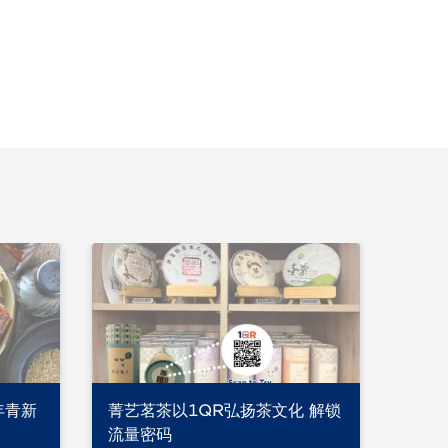
年青新
菁艺茗茶以1QR弘扬茶文化 解锁
肉屋
流量密码
提供