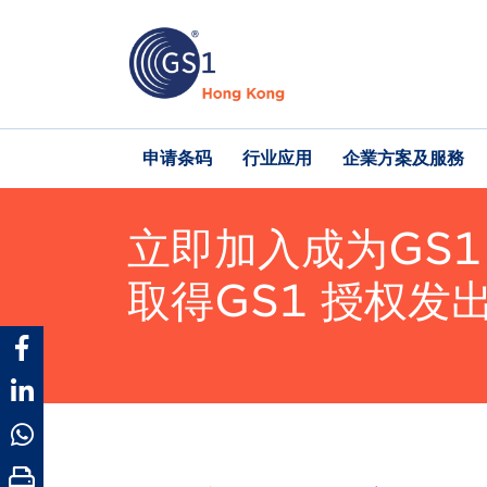
跳
转
到
主
要
内
Main
申请条码
行业应用
企業方案及服務
容
navigation
立即加入成为GS1
取得GS1 授权发