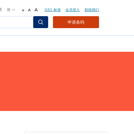
言
简
A
GS1 标准
会员登入
联络我们
A
A
Header
申请条码
Top
Second
Menu