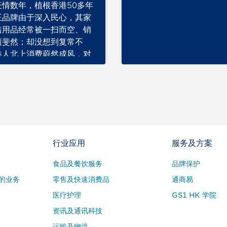
疫情数年，植根香港50多年
王品牌由于深入民心，其家
洁用品经常被一扫而空、销
绩斐然；却没想到复常不
港人北上消费蔚然成风，对
零售及消费品构成挑战…
行业应用
服务及方案
食品及餐饮服务
品牌保护
的业务
零售及快速消费品
通商易
医疗护理
GS1 HK 学院
资讯及通讯科技
运输及物流