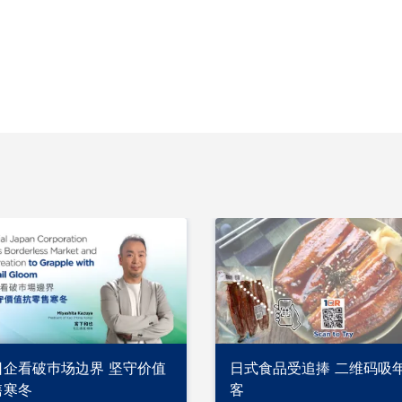
日企看破巿场边界 坚守价值
日式食品受追捧 二维码吸
售寒冬
客