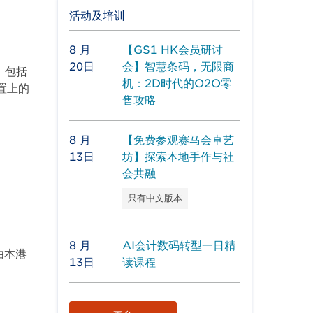
活动及培训
8 月
【GS1 HK会员研讨
20日
会】智慧条码，无限商
，包括
机：2D时代的O2O零
置上的
售攻略
8 月
【免费参观赛马会卓艺
13日
坊】探索本地手作与社
会共融
只有中文版本
8 月
AI会计数码转型一日精
由本港
13日
读课程