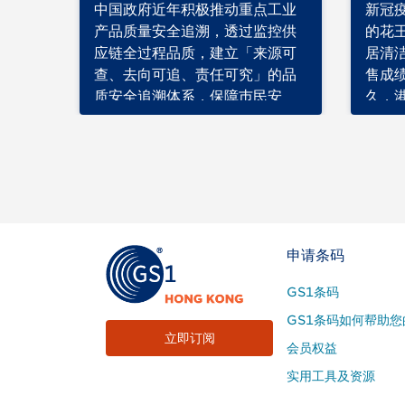
中国政府近年积极推动重点工业
新冠
产品质量安全追溯，透过监控供
的花
应链全过程品质，建立「来源可
居清
查、去向可追、责任可究」的品
售成
质安全追溯体系，保障巿民安
久，
全、放心消费。当中炉具…
本地
Footer
申请条码
Site
GS1条码
Menu
GS1条码如何帮助您
立即订阅
会员权益
实用工具及资源