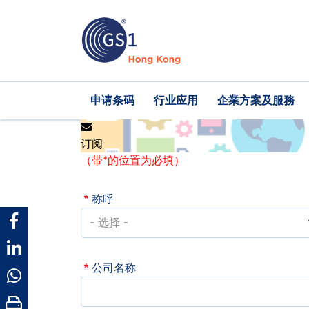
跳
转
到
主
要
内
Main
申请条码
行业应用
企業方案及服務
容
navigation
订阅
（带*的位置为必填）
称呼
公司名称