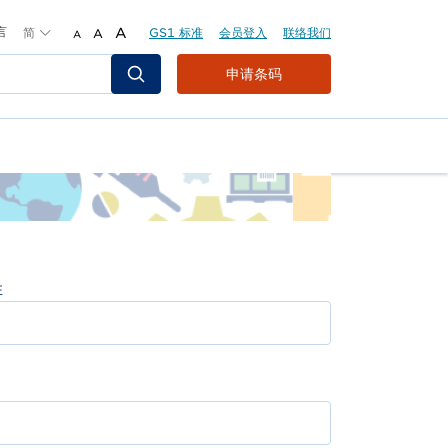
言
简
A
GS1 标准
会员登入
联络我们
A
A
Header
申请条码
Top
Second
Menu
姓