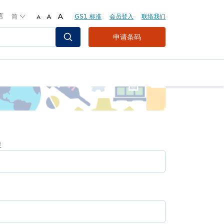
言
简
A
GS1 标准
会员登入
联络我们
A
A
Header
申请条码
Top
Second
Menu
姓