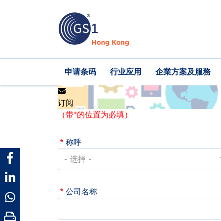
跳
转
到
主
要
内
Main
申请条码
行业应用
企業方案及服務
容
navigation
订阅
（带*的位置为必填）
称呼
公司名称