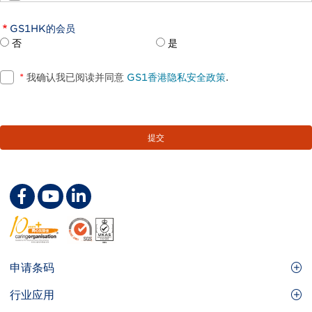
GS1HK的会员
否
是
*
我确认我已阅读并同意
GS1香港隐私安全政策
.
Footer
申请条码
Site
GS1条码
行业应用