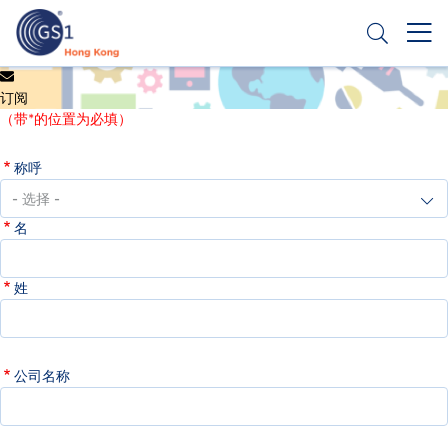
跳
转
到
主
Header
申请条码
要
订阅
Top
内
（带*的位置为必填）
容
Second
称呼
Menu
名
姓
公司名称