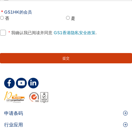
GS1HK的会员
否
是
*
我确认我已阅读并同意
GS1香港隐私安全政策
.
Footer
申请条码
Site
GS1条码
行业应用