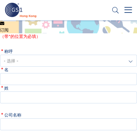
跳
转
到
主
Header
申请条码
要
订阅
Top
内
（带*的位置为必填）
容
Second
称呼
Menu
名
姓
公司名称