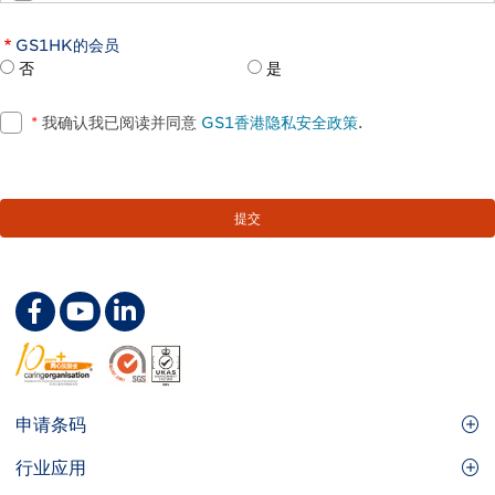
GS1HK的会员
否
是
*
我确认我已阅读并同意
GS1香港隐私安全政策
.
Footer
申请条码
Site
GS1条码
行业应用