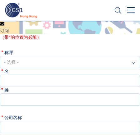
跳
转
到
主
Header
申请条码
要
订阅
Top
内
（带*的位置为必填）
容
Second
称呼
Menu
名
姓
公司名称