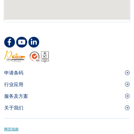
Footer
申请条码
Site
GS1条码
行业应用
Menu
GS1条码如何帮助您的业务
食品及餐饮服务
服务及方案
会员权益
零售及快速消费品
品牌保护
关于我们
实用工具及资源
医疗护理
通商易
关于香港货品编码协会
资讯及通讯科技
GS1 HK 学院
业界应用的标准
Footer
网页指南
运输及物流