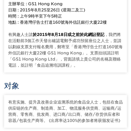
主辦單位 : GS1 Hong Kong
日期 : 2015年8月25至26日 (星期二及三)
時間 : 上午9時半至下午5時正
地點 : 香港灣仔告士打道160號海外信託銀行大廈22樓
有興趣人士請
於2015年8月18日或之前於此網詀登記
，我們將
在活動前3個工作天發出確認電郵予成功預留座位之人士，並請
以劃線支票支付報名費用，郵寄至「香港灣仔告士打道160號海
外信託銀行大廈22樓 GS1 Hong Kong」。支票抬頭請註明
「GS1 Hong Kong Ltd」，背面請填上貴公司的名稱及聯絡
電話，並註明「食品追溯培訓課程」。
对象
有意实施、提升及改善企业追溯系统的食品业人士，包括在食品
供应链的生产商、制造商、加工、物流服务供货商、运输商/运
营商、零售商、批发商、进口商/出口商、储存/存货供应者和
容器/包装生产商等。 (出席率达100%的参加者将获颁发证书)