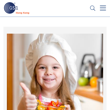
跳
转
到
主
Header
申请条码
要
Top
内
容
Second
Menu