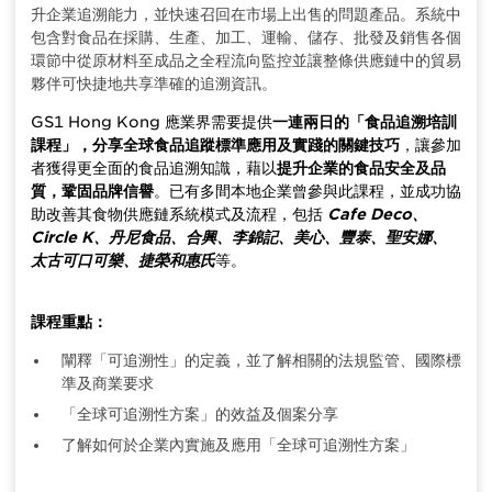
升企業追溯能力，並快速召回在市場上出售的問題產品。系統中
包含對食品在採購、生產、加工、運輸、儲存、批發及銷售各個
環節中從原材料至成品之全程流向監控並讓整條供應鏈中的貿易
夥伴可快捷地共享準確的追溯資訊。
GS1 Hong Kong 應業界需要提供
一連兩日的「食品追溯培訓
課程」，分享全球食品追蹤標準應用及實踐的關鍵技巧
，讓參加
者獲得更全面的食品追溯知識，藉以
提升企業的食品安全及品
質，鞏固品牌信譽
。已有多間本地企業曾參與此課程，並成功協
助改善其食物供應鏈系統模式及流程，包括
Cafe Deco、
Circle K、丹尼食品、合興、李錦記、美心、豐泰、聖安娜、
太古可口可樂、捷榮和惠氏
等。
課程重點：
闡釋「可追溯性」的定義，並了解相關的法規監管、國際標
準及商業要求
「全球可追溯性方案」的效益及個案分享
了解如何於企業內實施及應用「全球可追溯性方案」