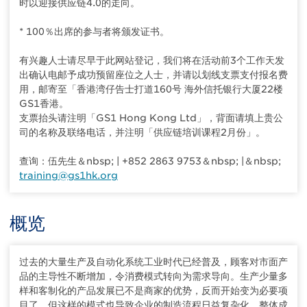
时以迎接供应链4.0的走向。
* 100％出席的参与者将颁发证书。
有兴趣人士请尽早于此网站登记，我们将在活动前3个工作天发
出确认电邮予成功预留座位之人士，并请以划线支票支付报名费
用，邮寄至「香港湾仔告士打道160号 海外信托银行大厦22楼
GS1香港。
支票抬头请注明「GS1 Hong Kong Ltd」，背面请填上贵公
司的名称及联络电话，并注明「供应链培训课程2月份」。
查询：伍先生＆nbsp; | +852 2863 9753＆nbsp; |＆nbsp;
training@gs1hk.org
概览
过去的大量生产及自动化系统工业时代已经普及，顾客对市面产
品的主导性不断增加，令消费模式转向为需求导向。生产少量多
样和客制化的产品发展已不是商家的优势，反而开始变为必要项
目了。但这样的模式也导致企业的制造流程日益复杂化，整体成