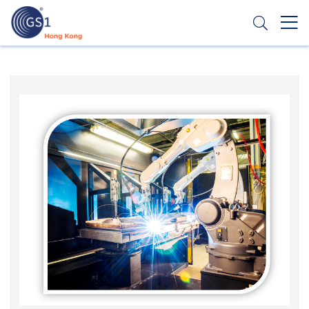
跳
转
到
主
Header
申请条码
要
Top
内
容
Second
Menu