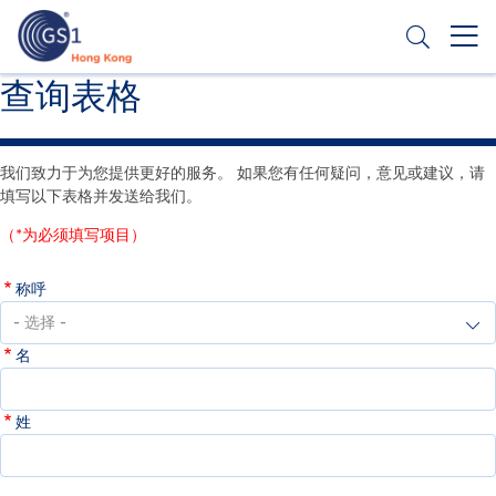
跳
转
到
主
Header
查询表格
申请条码
要
Top
内
容
Second
我们致力于为您提供更好的服务。 如果您有任何疑问，意见或建议，请
Menu
填写以下表格并发送给我们。
（*为必须填写项目）
称呼
名
姓