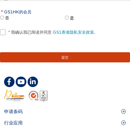
GS1HK的会员
否
是
*
我确认我已阅读并同意
GS1香港隐私安全政策
.
Footer
申请条码
Site
GS1条码
行业应用