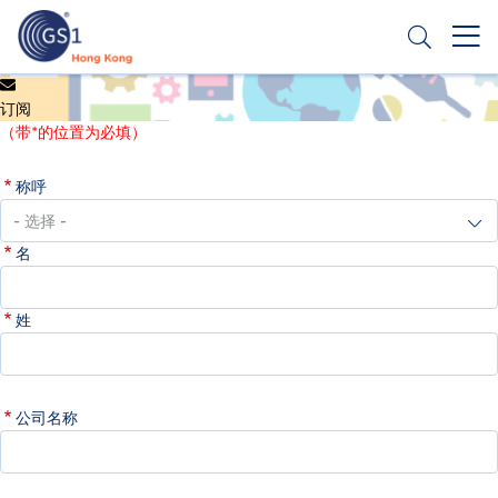
跳
转
到
主
Header
申请条码
要
订阅
Top
内
（带*的位置为必填）
容
Second
称呼
Menu
名
姓
公司名称