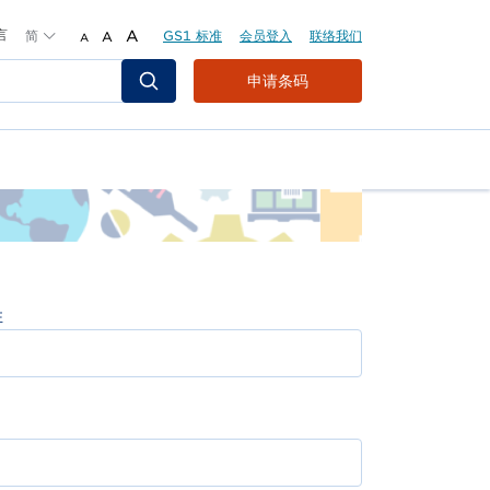
言
简
A
GS1 标准
会员登入
联络我们
A
A
Header
申请条码
Top
Second
Menu
姓