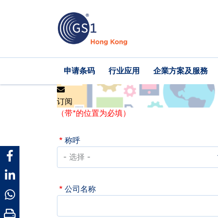
跳
转
到
主
要
内
Main
申请条码
行业应用
企業方案及服務
容
navigation
订阅
（带*的位置为必填）
称呼
公司名称