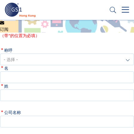
跳
转
到
主
Header
申请条码
要
订阅
Top
内
（带*的位置为必填）
容
Second
称呼
Menu
名
姓
公司名称