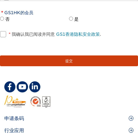
GS1HK的会员
否
是
*
我确认我已阅读并同意
GS1香港隐私安全政策
.
Footer
申请条码
Site
GS1条码
行业应用