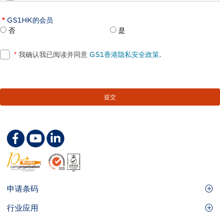
GS1HK的会员
否
是
*
我确认我已阅读并同意
GS1香港隐私安全政策
.
Footer
申请条码
Site
GS1条码
行业应用