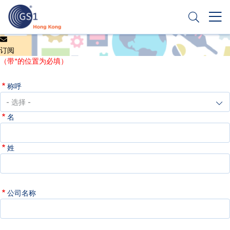
跳
转
到
主
Header
申请条码
要
订阅
Top
内
（带*的位置为必填）
容
Second
称呼
Menu
名
姓
公司名称