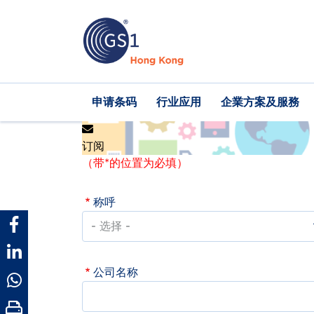
跳
转
到
主
要
内
Main
申请条码
行业应用
企業方案及服務
容
navigation
订阅
（带*的位置为必填）
称呼
公司名称