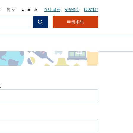
言
简
A
GS1 标准
会员登入
联络我们
A
A
Header
申请条码
Top
Second
Menu
姓