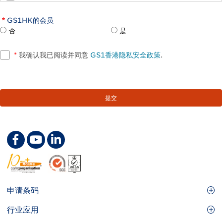
GS1HK的会员
否
是
*
我确认我已阅读并同意
GS1香港隐私安全政策
.
Footer
申请条码
Site
GS1条码
行业应用