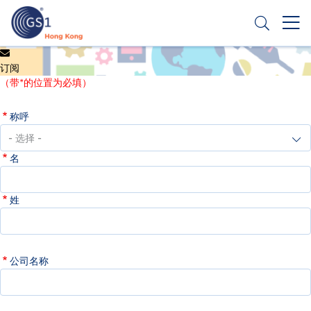
跳
转
到
主
Header
申请条码
要
订阅
Top
内
（带*的位置为必填）
容
Second
称呼
Menu
名
姓
公司名称