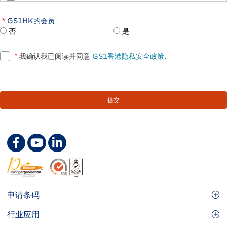
GS1HK的会员
否
是
*
我确认我已阅读并同意
GS1香港隐私安全政策
.
Footer
申请条码
Site
GS1条码
行业应用