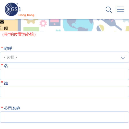
跳
转
到
主
Header
申请条码
要
订阅
Top
内
（带*的位置为必填）
容
Second
称呼
Menu
名
姓
公司名称