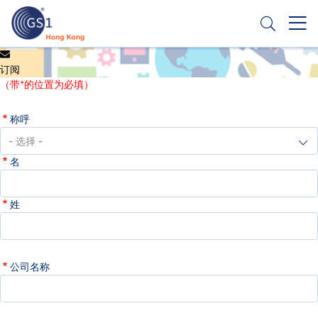
跳
转
到
主
Header
申请条码
要
订阅
Top
内
（带*的位置为必填）
容
Second
称呼
Menu
名
姓
公司名称