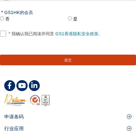
GS1HK的会员
否
是
*
我确认我已阅读并同意
GS1香港隐私安全政策
.
Footer
申请条码
Site
GS1条码
行业应用