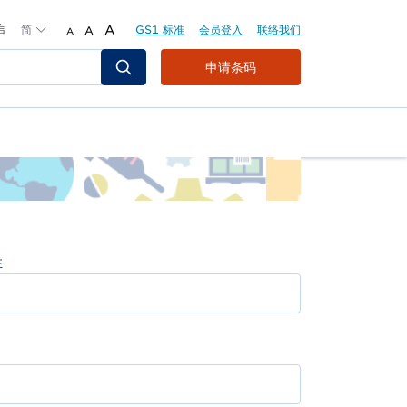
言
简
A
GS1 标准
会员登入
联络我们
A
A
Header
申请条码
Top
Second
Menu
姓