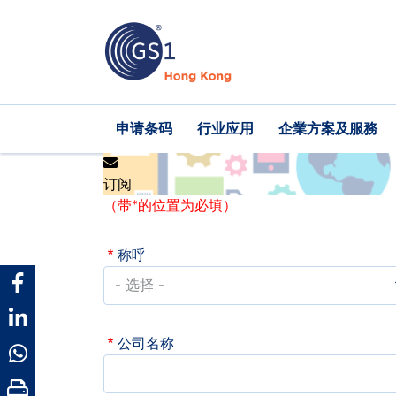
跳
转
到
主
要
内
Main
申请条码
行业应用
企業方案及服務
容
navigation
订阅
（带*的位置为必填）
称呼
公司名称