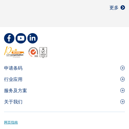
更多
Footer
申请条码
Site
GS1条码
行业应用
Menu
GS1条码如何帮助您的业务
食品及餐饮服务
服务及方案
会员权益
零售及快速消费品
品牌保护
关于我们
实用工具及资源
医疗护理
通商易
关于香港货品编码协会
资讯及通讯科技
GS1 HK 学院
业界应用的标准
Footer
网页指南
运输及物流