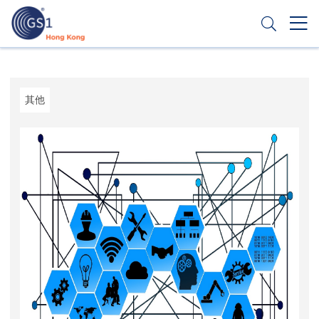
跳
转
到
主
Header
申请条码
要
Top
内
容
Second
其他
Menu