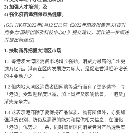
3)
加强人才培训；及
4)
强化疫苗追溯保巿民健康。
(GS1 HK
在
2022
年
8
月
12
日已就《
2022
年施政报告有关
[
提升
竞争力
(
国际创新及科技中心
)]
》提交建议，现作进一步阐述
并提出新建议
)
1.
扶助商界把握大湾区巿场
1.1
粤港澳大湾区消费市场增长强劲，消费力最高的广州更
逾万亿元。港商在区内发展潜力庞大，是促进香港经济增长
的主要动力之
一。
1.2
但内地大湾区消费者因网购等盛行而有了更多选择，令
「港货」受欢迎程度退减，加上冒牌货影响信誉，「港货」
渐失竞争力。
1.3
这表示港商除了要保持产品优质、物有所值外，亦要加
强港货识别、防伪及溯源的能力和提供相关信息，在强化
「港货」优势之
余，同时满足区内消费者对产品透明度