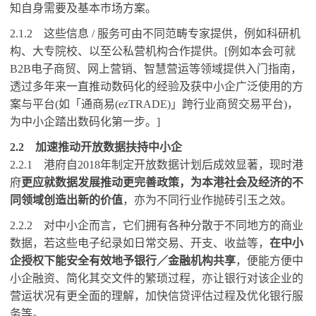
知自身需要及基本巿场方案。
2.1.2
这些信息
/
服务可由不同范畴专家提供，例如科研机
构、大专院校、以至公私营机构合作提供。
[
例如本会可就
B2B
电子商贸、网上营销、智慧营运等领域提供入门指南，
透过多年来一直推动数码化的经验及获中小企广泛使用的方
案与平台
(
如「通商易
(ezTRADE)
」跨行业商贸交易平台
)
，
为中小企踏出数码化第一步。
]
2.2
加速推动开放数据扶持中小企
2.2.1
港府自
2018
年制定开放数据计划后成效显著，现时港
府
更应就数据发展推动更完善政策，为本港社会及经济的不
同领域创造出新的价值
，亦为不同行业作抛砖引玉之效。
2.2.2
对中小企而言，它们拥有各种分散于不同地方的商业
数据，若这些电子纪录如日常交易、开支、收益等，
在中小
企授权下能安全有效地予银行／金融机构共享
，便能方便中
小企融资、简化其交文件的繁琐过程，亦让银行对该企业的
营运状况有更全面的理解，加快信贷评估过程及优化银行服
务等。