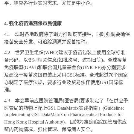
平，响应各行业实时需求、尤其是中小企。
4.
强化疫苗追溯保巿民健康
4.1
现时各地政府除了竭力推动疫苗接种，同时强调要确保
疫苗安全分发、可追踪溯源并妥善接种。
4.2
世界卫生组织
(WHO)
建议于疫苗包装上使用全球标准
条形码，以识别相关信息
(
如批次号、过期日等
)
。全球疫苗
免疫联盟
(GAVI)
和联合国儿童基金会
(UNICEF)
亦分别要求
及建议于疫苗次级包装上采用
GS1
标准。全球超过
70
个国家
亦制定了医疗法规，要求行业及贸易伙伴使用
GS1
国际标
准。
4.3
本会早前应医院管理局
(
医管局
)
要求制定了「在供应予
医管局的药物上配上
GS1 DataMatrix
实践指南」
(Guideline:
Implementing GS1 DataMatrix on Pharmaceutical Products for
Hong Kong Hospital Authority)
，目的为准确追踪医管局供应
链内药物情况，强化管理、保障病人安全。