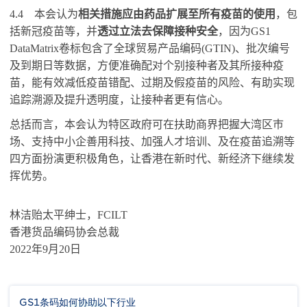
4.4
本会认为
相关措施应由药品扩展至所有疫苗的使用
，包
括新冠疫苗等，并
透过立法去保障接种安全
，因为
GS1
DataMatrix
卷标包含了全球贸易产品编码
(GTIN)
、批次编号
及到期日等数据，方便准确配对个别接种者及其所接种疫
苗，能有效减低疫苗错配、过期及假疫苗的风险、有助实现
追踪溯源及提升透明度，让接种者更有信心。
总括而言，本会认为特区政府可在扶助商界把握大湾区巿
场、支持中小企善用科技、加强人才培训、及在疫苗追溯等
四方面扮演更积极角色，让香港在新时代、新经济下继续发
挥优势。
林洁贻太平绅士，
FCILT
香港货品编码协会总裁
2022
年
9
月
20
日
GS1条码如何协助以下行业