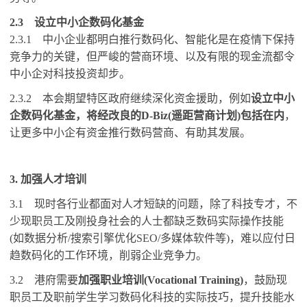
2.3
设立中小企数码化基金
2.3.1
中小企业都明白推行数码化、智能化是在疫情下保持
竞争力的关键，但严峻的营商环境、以及有限的现金流都令
中小企对科技投资却步。
2.3.2
本会期望特区政府继续深化资金援助，例如
设立中小
企数码化基金，将经改良的
D-Biz(
遥距营商计划
)
包括在内
，
让更多中小企有资金推行数码营商、有助其发展。
3.
加强人才培训
3.1
现时各行业都面对人才短缺的问题，除了科技专才，不
少现职员工及刚投身社会的人士都缺乏数码实际操作技能
(
如数据分析
/
搜索引擎优化
SEO/
多媒体软件等
)
，难以应付日
趋数码化的工作环境，削弱企业竞争力。
3.2
港府需要
加强职业培训
(Vocational Training)
，鼓励现
职员工及职前学生学习数码化科技的实际技巧，提升技能水