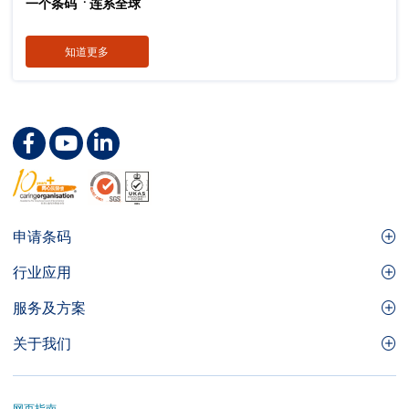
一个条码
连系全球
知道更多
Footer
申请条码
Site
GS1条码
行业应用
Menu
GS1条码如何帮助您的业务
食品及餐饮服务
服务及方案
会员权益
零售及快速消费品
品牌保护
关于我们
实用工具及资源
医疗护理
通商易
关于香港货品编码协会
资讯及通讯科技
GS1 HK 学院
业界应用的标准
网页指南