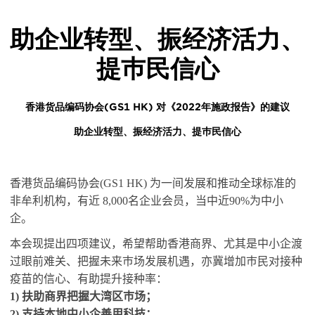
助企业转型、振经济活力、
Body
提巿民信心
香港货品编码协会(GS1 HK) 对《2022年施政报告》的建议
助企业转型、振经济活力、提巿民信心
香港货品编码协会
(GS1 HK)
为一间发展和推动全球标准的
非牟利机构，有近
8,000
名企业会员，当中近
90%
为中小
企。
本会现提出四项建议，希望帮助香港商界、尤其是中小企渡
过眼前难关、把握未来巿场发展机遇，亦冀增加巿民对接种
疫苗的信心、有助提升接种率：
1)
扶助商界把握大湾区巿场；
2)
支持本地中小企善用科技；