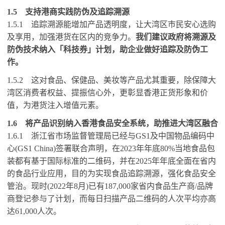
1.5
支持港商实践防伪及追踪溯源
1.5.1
追踪溯源能增加产品透明度，让大湾区巿民安心选购
及享用，加强港货在区内的竞争力。
我们建议政府将溯源及
防伪技术纳入「科技券」计划，助企业做好追踪及防伪工
作。
1.5.2
这对食品、保健品、美妆等产品尤其重要，除保障大
湾区消费者权益、提振信心外，更彰显香港正货形象和价
值，为港货注入增值元素。
1.6
将产品识别纳入香港食品安全系统，助推进大湾区融合
1.6.1
浙江省市场监督管理局已经与
GS1
及中国物品编码中
心
(GS1 China)
签署联合声明，在
2023
年年底
80%
当地食品包
装都有基于国际标准的二维码，并在
2025
年年底全面在省内
的食品行业应用，目的为实现食品追踪溯源，强化食品安全
管治。现时
(2022
年
8
月
)
已有
187,000
家省内食品生产商
/
品牌
商登记参与了计划，而每日扫描产品二维码的人次平均亦高
达
61,000
人次。