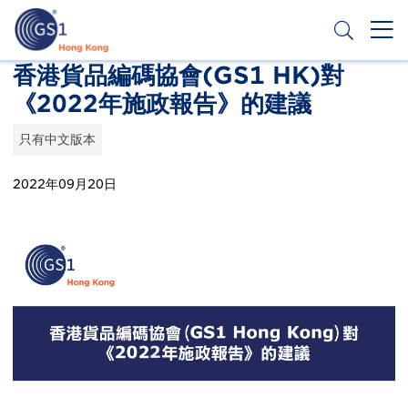
跳
转
到
主
Header
香港貨品編碼協會(GS1 HK)對
申请条码
要
《2022年施政報告》的建議
Top
内
容
Second
只有中文版本
Menu
2022年09月20日
Publication
Thumbnail