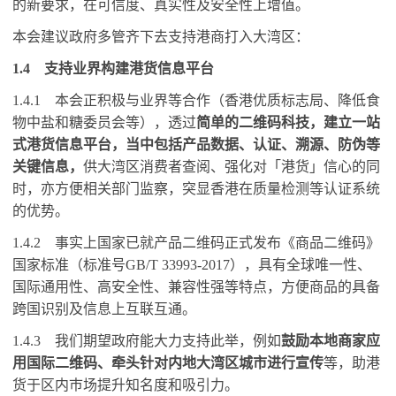
的新要求，在可信度、真实性及安全性上增值。
本会建议政府多管齐下去支持港商打入大湾区：
1.4
支持业界构建港货信息平台
1.4.1
本会正积极与业界等合作（香港优质标志局、降低食
物中盐和糖委员会等），透过
简单的二维码科技，建立一站
式港货信息平台，当中包括产品数据、认证、溯源、防伪等
关键信息，
供大湾区消费者查阅、强化对「港货」信心的同
时，亦方便相关部门监察，突显香港在质量检测等认证系统
的优势。
1.4.2
事实上国家已就产品二维码正式发布《商品二维码》
国家标准（标准号
GB/T 33993-2017
），具有全球唯一性、
国际通用性、高安全性、兼容性强等特点，方便商品的具备
跨国识别及信息上互联互通。
1.4.3
我们期望政府能大力支持此举，例如
鼓励本地商家应
用国际二维码、牵头针对内地大湾区城市进行宣传
等，助港
货于区内巿场提升知名度和吸引力。