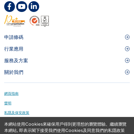
Footer
申請條碼
Site
GS1條碼
行業應用
Menu
GS1條碼如何幫助您的業務
食品及餐飲服務
服務及方案
會員權益
零售及快速消費品
品牌保護
關於我們
實用工具及資源
醫療護理
通商易
關於香港貨品編碼協會
資訊及通訊科技
GS1 HK 學院
業界應用的標準
Footer
網頁指南
運輸及物流
認識我們的團隊
聲明
刊物
私隱及保安政策
媒體中心
本網站使用Cookies來確保用戶得到更理想的瀏覽體驗。繼續瀏覽
GS1 is a registered trademark of GS1 AISBL. Copyright ©
聯絡我們
本網站, 即表示閣下接受我們使用Cookies及同意我們的私隱政策
2024 GS1 Hong Kong Limited. All rights reserved.