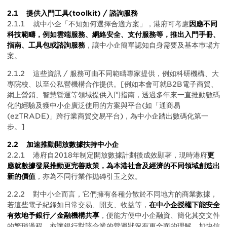
2.1 提供入門工具(toolkit) / 諮詢服務
2.1.1 就中小企「不知如何選擇合適方案」，港府可考慮
因應不同
科技範疇，例如雲端服務、網絡安全、支付服務等，推出入門手冊、
指南、工具包或諮詢服務
，讓中小企簡單認知自身需要及基本巿場方
案。
2.1.2 這些資訊 / 服務可由不同範疇專家提供，例如科研機構、大
專院校、以至公私營機構合作提供。[例如本會可就B2B電子商貿、
網上營銷、智慧營運等領域提供入門指南，透過多年來一直推動數碼
化的經驗及獲中小企廣泛使用的方案與平台(如「通商易
(ezTRADE)」跨行業商貿交易平台)，為中小企踏出數碼化第一
步。]
2.2 加速推動開放數據扶持中小企
2.2.1 港府自2018年制定開放數據計劃後成效顯著，現時港府
更
應就數據發展推動更完善政策，為本港社會及經濟的不同領域創造出
新的價值
，亦為不同行業作拋磚引玉之效。
2.2.2 對中小企而言，它們擁有各種分散於不同地方的商業數據，
若這些電子紀錄如日常交易、開支、收益等，
在中小企授權下能安全
有效地予銀行／金融機構共享
，便能方便中小企融資、簡化其交文件
的繁瑣過程，亦讓銀行對該企業的營運狀況有更全面的理解，加快信