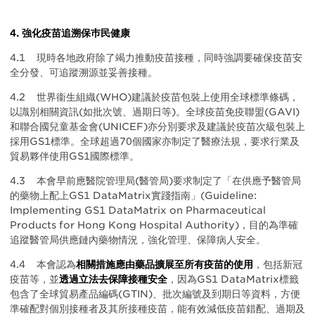
4. 強化疫苗追溯保巿民健康
4.1 現時各地政府除了竭力推動疫苗接種，同時強調要確保疫苗安
全分發、可追蹤溯源並妥善接種。
4.2 世界衞生組織(WHO)建議於疫苗包裝上使用全球標準條碼，
以識別相關資訊(如批次號、過期日等)。全球疫苗免疫聯盟(GAVI)
和聯合國兒童基金會(UNICEF)亦分別要求及建議於疫苗次級包裝上
採用GS1標準。全球超過70個國家亦制定了醫療法規，要求行業及
貿易夥伴使用GS1國際標準。
4.3 本會早前應醫院管理局(醫管局)要求制定了「在供應予醫管局
的藥物上配上GS1 DataMatrix實踐指南」(Guideline:
Implementing GS1 DataMatrix on Pharmaceutical
Products for Hong Kong Hospital Authority)，目的為準確
追蹤醫管局供應鏈內藥物情況，強化管理、保障病人安全。
4.4 本會認為
相關措施應由藥品擴展至所有疫苗的使用
，包括新冠
疫苗等，並
透過立法去保障接種安全
，因為GS1 DataMatrix標籤
包含了全球貿易產品編碼(GTIN)、批次編號及到期日等資料，方便
準確配對個別接種者及其所接種疫苗，能有效減低疫苗錯配、過期及