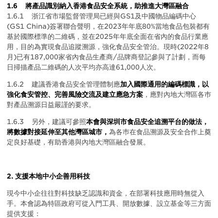
1.6 將產品識別納入香港食品安全系統，助推進大灣區融合
1.6.1 浙江省市場監督管理局已經與GS1及中國物品編碼中心
(GS1 China)簽署聯合聲明，在2023年年底80%當地食品包裝都有
基於國際標準的二維碼，並在2025年年底全面在省內的食品行業應
用，目的為實現食品追蹤溯源，強化食品安全管治。現時(2022年8
月)已有187,000家省內食品生產商/品牌商登記參與了計劃，而每
日掃描產品二維碼的人次平均亦高達61,000人次。
1.6.2 建議香港食品安全管理體制應
加入國際通用的編碼標識，以
強化食安管控、完善風險交流及建立應急方案
，應對內地大灣區各巿
對產品溯源日益嚴謹的要求。
1.6.3 另外，建議可參照
本會與深圳市食品安全追溯平台的做法，
將數據對接延伸至其他灣區城市，
為各巿在食品溯源及安全合作上奠
定良好基礎，有助香港與內地大灣區融合發展。
2. 支援本地中小企善用科技
現今中小企往往對科技缺乏認識和資金，在部署科技應用時無從入
手。本會認為特區政府可從入門工具、開放數據、設立基金等三方面
提供支援：