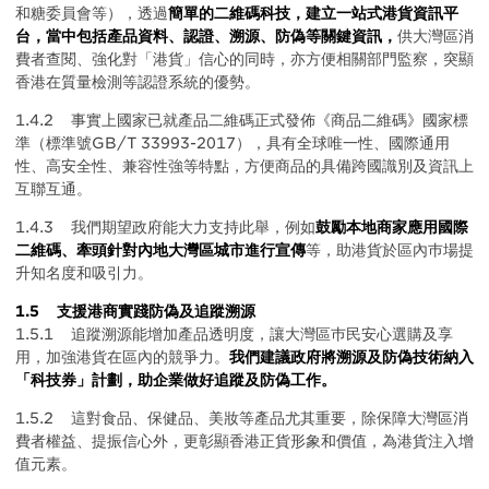
和糖委員會等），透過
簡單的二維碼科技，建立一站式港貨資訊平
台，當中包括產品資料、認證、溯源、防偽等關鍵資訊，
供大灣區消
費者查閱、強化對「港貨」信心的同時，亦方便相關部門監察，突顯
香港在質量檢測等認證系統的優勢。
1.4.2 事實上國家已就產品二維碼正式發佈《商品二維碼》國家標
準（標準號GB/T 33993-2017），具有全球唯一性、國際通用
性、高安全性、兼容性強等特點，方便商品的具備跨國識別及資訊上
互聯互通。
1.4.3 我們期望政府能大力支持此舉，例如
鼓勵本地商家應用國際
二維碼、牽頭針對內地大灣區城市進行宣傳
等，助港貨於區內巿場提
升知名度和吸引力。
1.5 支援港商實踐防偽及追蹤溯源
1.5.1 追蹤溯源能增加產品透明度，讓大灣區巿民安心選購及享
用，加強港貨在區內的競爭力。
我們建議政府將溯源及防偽技術納入
「科技券」計劃，助企業做好追蹤及防偽工作。
1.5.2 這對食品、保健品、美妝等產品尤其重要，除保障大灣區消
費者權益、提振信心外，更彰顯香港正貨形象和價值，為港貨注入增
值元素。