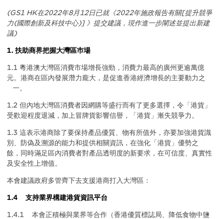
(GS1 HK在2022年8月12日已就《2022年施政報告有關[提升競爭
力(國際創新及科技中心)] 》提交建議，現作進一步闡述並提出新建
議)
1. 扶助商界把握大灣區巿場
1.1 粵港澳大灣區消費市場增長強勁，消費力最高的廣州更逾萬億
元。港商在區內發展潛力龐大，是促進香港經濟增長的主要動力之
一。
1.2 但內地大灣區消費者因網購等盛行而有了更多選擇，令「港貨」
受歡迎程度退減，加上冒牌貨影響信譽，「港貨」漸失競爭力。
1.3 這表示港商除了要保持產品優質、物有所值外，亦要加強港貨識
別、防偽及溯源的能力和提供相關資訊，在強化「港貨」優勢之
餘，同時滿足區內消費者對產品透明度的新要求，在可信度、真實性
及安全性上增值。
本會建議政府多管齊下去支援港商打入大灣區：
1.4 支持業界構建港貨資訊平台
1.4.1 本會正積極與業界等合作（香港優質標誌局、降低食物中鹽