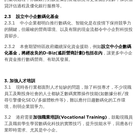
貸評估過程及優化銀行服務等。
2.3 設立中小企數碼化基金
2.3.1 中小企業都明白推行數碼化、智能化是在疫情下保持競爭力
的關鍵，但嚴峻的營商環境、以及有限的現金流都令中小企對科技投
資卻步。
2.3.2 本會期望特區政府繼續深化資金援助，例如
設立中小企數碼
化基金，將經改良的D-Biz(遙距營商計劃)包括在內
，讓更多中小企
有資金推行數碼營商、有助其發展。
3. 加強人才培訓
3.1 現時各行業都面對人才短缺的問題，除了科技專才，不少現職
員工及剛投身社會的人士都缺乏數碼實際操作技能(如數據分析/搜
尋引擎優化SEO/多媒體軟件等)，難以應付日趨數碼化的工作環
境，削弱企業競爭力。
3.2 港府需要
加強職業培訓(Vocational Training)
，鼓勵現職員
工及職前學生學習數碼化科技的實際技巧，提升技能水平，回應各行
業即時需求、尤其是中小企。