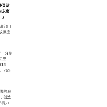
够灵活
向东南
。」
传讯部门
或供应
者，分别
回应，
1%，
76%
供的服
系，创造
正着力