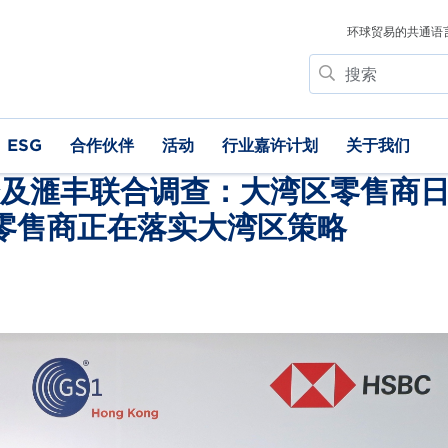
环球贸易的共通语
搜
索
ESG
合作伙伴
活动
行业嘉许计划
关于我们
及滙丰联合调查：大湾区零售商
访零售商正在落实大湾区策略