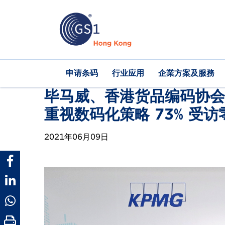
跳
转
到
主
要
内
Main
申请条码
行业应用
企業方案及服務
容
navigation
毕马威、香港货品编码协会
重视数码化策略 73% 受
2021年06月09日