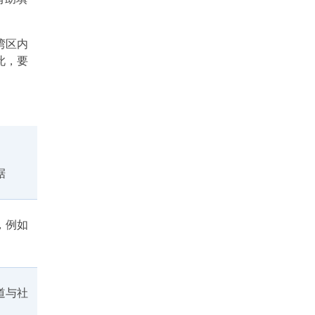
湾区内
此，要
据
，例如
道与社