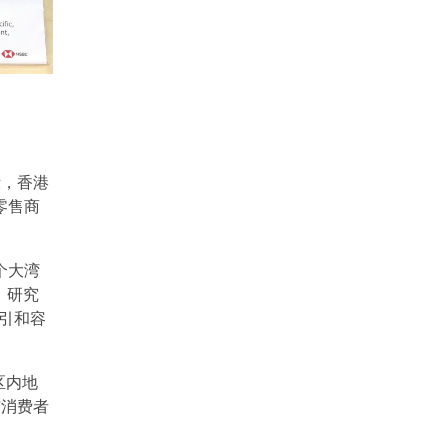
示，香港
零售商
个大湾
。研究
引和容
区内地
市消费者