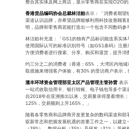
整合其实体及网上商店，显示零售商在实现O2O
香港货品编码协会总裁林洁贻
表示：「消费者期望
渠道认识品牌，亦希望品牌能够利用科技改善顾客
明，品牌和零售商若能打造出一个包含不同数码参
林洁贻补充道：「GS1的独有产品标识能连系实
使用国际认可的标准识别符号（如GS1条码）注
方便消费者进行搜索、分享、购买和退货，提升消
约三分之二的消费者（香港：65% ，大湾区内地城
取措施来增强客户体验，有30% 的受访商户表示
滙丰环球资金管理部亚太区产品管理主管孙雷
表示
一站式收取信用卡、银行转账、电子钱包等多个渠道
自2018年在亚洲推出以来，交易量录得显着增长
125%，交易额则上升165% 。」
随着各零售商和品牌商开发更复杂的数码渠道和部
驭新常态和把握发展机遇的首要工作之一，以建立
（38%）、数据分析（35%）及研发（31% ）