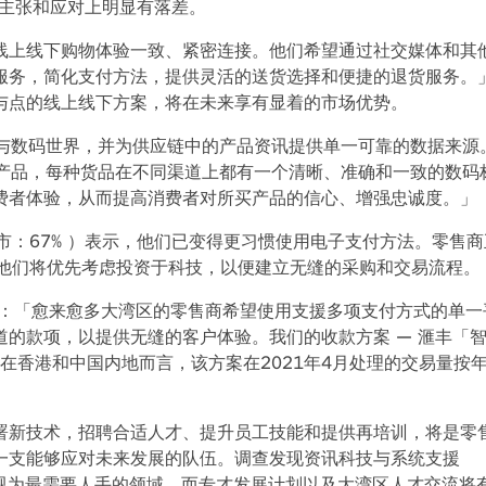
的主张和应对上明显有落差。
线上线下购物体验一致、紧密连接。他们希望通过社交媒体和其
服务，简化支付方法，提供灵活的送货选择和便捷的退货服务。
与点的线上线下方案，将在未来享有显着的市场优势。
体与数码世界，并为供应链中的产品资讯提供单一可靠的数据来源
册产品，每种货品在不同渠道上都有一个清晰、准确和一致的数码
费者体验，从而提高消费者对所买产品的信心、增强忠诚度。」
市：67% ）表示，他们已变得更习惯使用电子支付方法。零售
，他们将优先考虑投资于科技，以便建立无缝的采购和交易流程。
：「愈来愈多大湾区的零售商希望使用支援多项支付方式的单一
的款项，以提供无缝的客户体验。我们的收款方案 — 滙丰「
；在香港和中国内地而言，该方案在2021年4月处理的交易量按
署新技术，招聘合适人才、提升员工技能和提供再培训，将是零
一支能够应对未来发展的队伍。调查发现资讯科技与系统支援
等被视为最需要人手的领域，而专才发展计划以及大湾区人才交流将