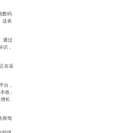
他数码
」这表
。通过
标识，
商正在采
平台，
智丰收」
年增长
售商驾
有助填