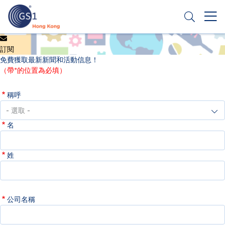
移
至
主
內
Header
申請條碼
容
訂閱
Top
免費獲取最新新聞和活動信息！
Second
（帶*的位置為必填）
Menu
稱呼
名
姓
公司名稱