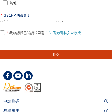
其他
GS1HK的會員？
否
是
*
我確認我已閱讀並同意
GS1香港隱私安全政策
.
Footer
申請條碼
Site
GS1條碼
行業應用