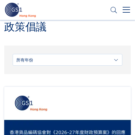
移
至
主
內
Header
政策倡議
申請條碼
容
Top
Second
Menu