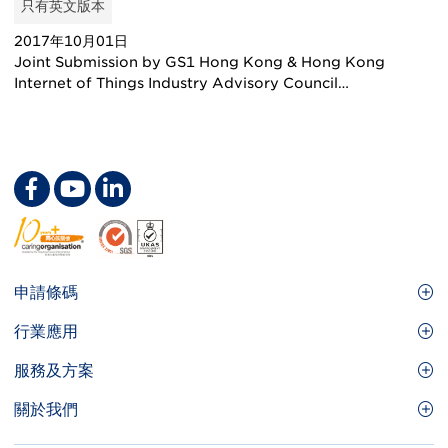
只有英文版本
2017年10月01日
Joint Submission by GS1 Hong Kong & Hong Kong
Internet of Things Industry Advisory Council…
Footer
申請條碼
Site
GS1條碼
行業應用
Menu
GS1條碼如何幫助您的業務
食品及餐飲服務
服務及方案
會員權益
零售及快速消費品
品牌保護
關於我們
實用工具及資源
醫療護理
通商易
關於香港貨品編碼協會