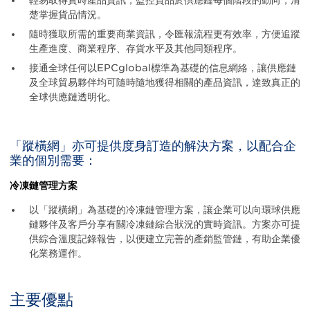
輕易取得實時產品資訊，監控貨品於供應鏈每個階段的動向，清
楚掌握貨品情況。
隨時獲取所需的重要商業資訊，令匯報流程更有效率，方便追蹤
生產進度、商業程序、存貨水平及其他同類程序。
接通全球任何以EPCglobal標準為基礎的信息網絡，讓供應鏈
及全球貿易夥伴均可隨時隨地獲得相關的產品資訊，達致真正的
全球供應鏈透明化。
「蹤橫網」亦可提供度身訂造的解決方案，以配合企
業的個別需要：
冷凍鏈管理方案
以「蹤橫網」為基礎的冷凍鏈管理方案，讓企業可以向環球供應
鏈夥伴及客戶分享有關冷凍鏈綜合狀況的實時資訊。方案亦可提
供綜合溫度記錄報告，以便建立完善的產銷監管鏈，有助企業優
化業務運作。
主要優點
Title