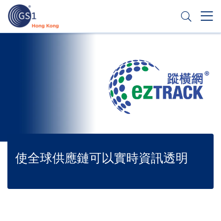
移
至
主
內
Header
申請條碼
容
Top
Second
Menu
使全球供應鏈可以實時資訊透明