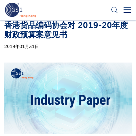
跳
转
到
主
Header
香港货品编码协会对 2019-20年度
申请条码
要
财政预算案意见书
Top
内
容
Second
2019年01月31日
Menu
Publication
Thumbnail