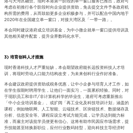
港与大湾区融合。现时本港第一阶段的单一窗口服务已推出，政府可
考虑在初推行各个阶段时向企业提供资助，免去提交文件予各政府机
构所需的费用，从而鼓励更多企业积极参与，并可以配合中国内地于
2020年在全国建立单一窗口，对接大湾区及「一带一路」。
本会同时建议港府成立培训基金，为中小微企就单一窗口提供培训及
其他相关硬件配套，提升业界数码化水平。
3) 培育创科人才措施
现时香港科技人才严重短缺，本会期望政府能长远投资科技人才培
训，将现时劳动人口能力结构改变，为未来创科行业作好准备。
本会建议政府提供资助或税务优惠，让中小企参与培育人才工作，如
在学生假期时聘用学生，让他们一面实习，一面累积经验。同时，对
于现职员工和非IT/非计算机科学的毕业生，港府可考虑重新推出
「中小企业培训基金」、或扩阔「再工业化及科技培训计划」涵盖的
课程，例如物联网、人工智能、云端技术、区块链技术、数据储存及
分析、信息安全等。课程应设立考试方能完成，让学员达到能力标
准，而雇主对该批学员便更有信心。这将有助巿民因应巿场需求，提
升技能甚至转换新职位，应付行业数码转型，迎向科技主导经济时