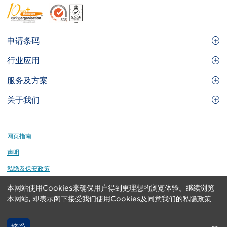
Footer
申请条码
Site
GS1条码
行业应用
Menu
GS1条码如何帮助您的业务
食品及餐饮服务
服务及方案
会员权益
零售及快速消费品
品牌保护
关于我们
实用工具及资源
医疗护理
通商易
关于香港货品编码协会
资讯及通讯科技
GS1 HK 学院
业界应用的标准
Footer
网页指南
运输及物流
认识我们的团队
声明
刊物
私隐及保安政策
媒体中心
本网站使用Cookies来确保用户得到更理想的浏览体验。继续浏览
GS1 is a registered trademark of GS1 AISBL. Copyright ©
联络我们
本网站, 即表示阁下接受我们使用Cookies及同意我们的私隐政策
2024 GS1 Hong Kong Limited. All rights reserved.
接受