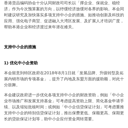
Body
香港货品编码协会十分认同财政司司长以「撑企业、保就业、稳经
济」作为今次预算案的方向，以纾缓经济放缓对各界的影响。本会同
时建议研究及加快落实多项支持中小企的措施、如推动创新及科技的
应用、强化电子商贸、促进融入大湾区发展、及扩展人才培训广度，
帮助本港企业和经济渡过来年潜在难关。
支持中小企的措施
1) 优化中小企资助
本会留意到特区政府在2018年8月1日就「发展品牌、升级转型及拓
展内销市场的专项基金」，提升了内地及东盟方面的援助额，对此十
分鼓舞。
本会建议政府进一步优化各项支持中小企的财政资助，例如「中小企
业巿场推广和发展支持基金」可考虑提高资助上限、简化基金申请手
续、以及缩短批核时间；或例如「中小企信贷保证计划」可考虑重推
支持中小企的特别信贷保证计划，推出保费更低、保额更高、保期更
长的贷款保证计划等，助中小企应付资金周转需要。