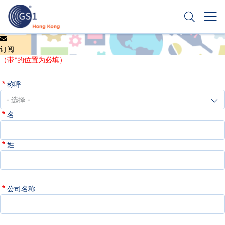
跳
转
到
主
Header
申请条码
要
订阅
Top
内
（带*的位置为必填）
容
Second
称呼
Menu
名
姓
公司名称