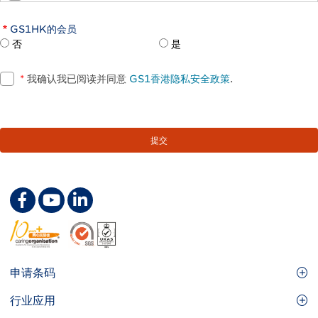
GS1HK的会员
否
是
*
我确认我已阅读并同意
GS1香港隐私安全政策
.
Footer
申请条码
Site
GS1条码
行业应用