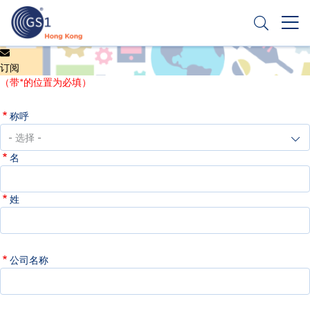
跳
转
到
主
Header
申请条码
要
订阅
Top
内
（带*的位置为必填）
容
Second
称呼
Menu
名
姓
公司名称