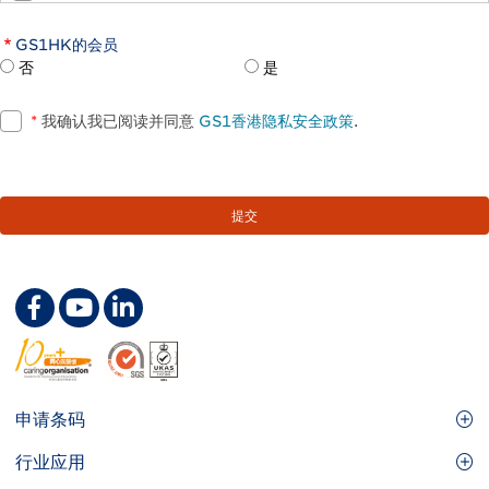
GS1HK的会员
否
是
*
我确认我已阅读并同意
GS1香港隐私安全政策
.
Footer
申请条码
Site
GS1条码
行业应用